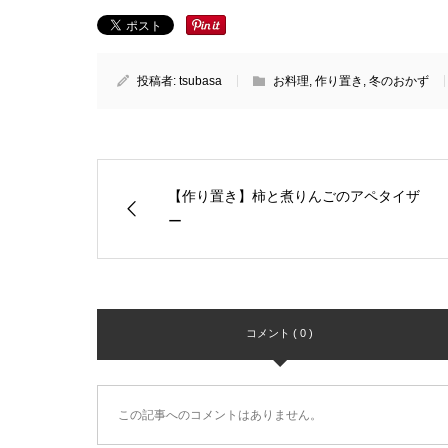
投稿者:
tsubasa
お料理
,
作り置き
,
冬のおかず
【作り置き】柿と煮りんごのアペタイザ
ー
コメント ( 0 )
この記事へのコメントはありません。