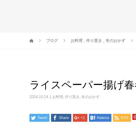
ブログ
お料理
,
作り置き
,
冬のおかず
ライスペーパー揚げ春
2024.10.24
お料理
,
作り置き
,
冬のおかず
Tweet
Share
+1
Hatena
RSS