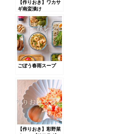
【作りおき】ワカサ
ギ南蛮漬け
ごぼう春雨スープ
【作りおき】彩野菜