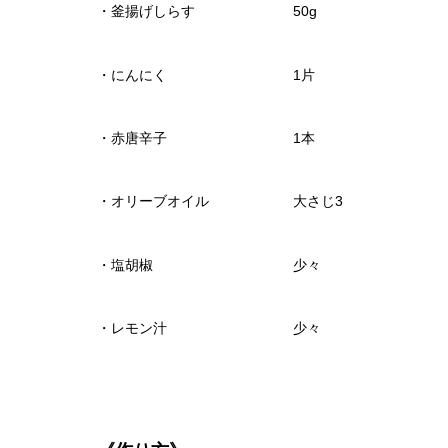
・釜揚げしらす 50g
・にんにく 1片
・赤唐辛子 1本
・オリーブオイル 大さじ3
・塩胡椒 少々
・レモン汁 少々