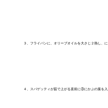
３、フライパンに、オリーブオイルを大さじ２熱し、に
４、スパゲッティが茹で上がる直前に③にかぶの葉を入