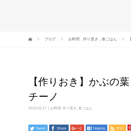
ブログ
お料理
,
作り置き
,
春ごはん
【作りおき】かぶの葉
チーノ
2025.02.17
お料理
,
作り置き
,
春ごはん
Tweet
Share
+1
Hatena
RSS